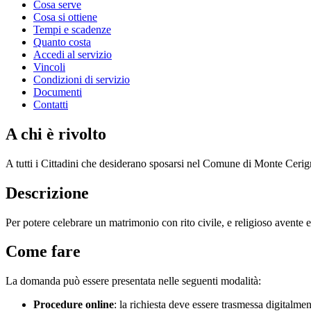
Cosa serve
Cosa si ottiene
Tempi e scadenze
Quanto costa
Accedi al servizio
Vincoli
Condizioni di servizio
Documenti
Contatti
A chi è rivolto
A tutti i Cittadini che desiderano sposarsi nel Comune di Monte Ceri
Descrizione
Per potere celebrare un matrimonio con rito civile, e religioso avente ef
Come fare
La domanda può essere presentata nelle seguenti modalità:
Procedure online
: la richiesta deve essere trasmessa digitalme