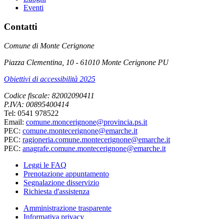
Eventi
Contatti
Comune di Monte Cerignone
Piazza Clementina, 10 - 61010 Monte Cerignone PU
Obiettivi di accessibilità 2025
Codice fiscale: 82002090411
P.IVA: 00895400414
Tel: 0541 978522
Email:
comune.moncerignone@provincia.ps.it
PEC:
comune.montecerignone@emarche.it
PEC:
ragioneria.comune.montecerignone@emarche.it
PEC:
anagrafe.comune.montecerignone@emarche.it
Leggi le FAQ
Prenotazione appuntamento
Segnalazione disservizio
Richiesta d'assistenza
Amministrazione trasparente
Informativa privacy