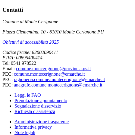
Contatti
Comune di Monte Cerignone
Piazza Clementina, 10 - 61010 Monte Cerignone PU
Obiettivi di accessibilità 2025
Codice fiscale: 82002090411
P.IVA: 00895400414
Tel: 0541 978522
Email:
comune.moncerignone@provincia.ps.it
PEC:
comune.montecerignone@emarche.it
PEC:
ragioneria.comune.montecerignone@emarche.it
PEC:
anagrafe.comune.montecerignone@emarche.it
Leggi le FAQ
Prenotazione appuntamento
Segnalazione disservizio
Richiesta d'assistenza
Amministrazione trasparente
Informativa privacy
Note legali