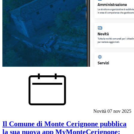
Novità
07 nov 2025
Il Comune di Monte Cerignone pubblica
la sua nuova app MyMonteCerignone: