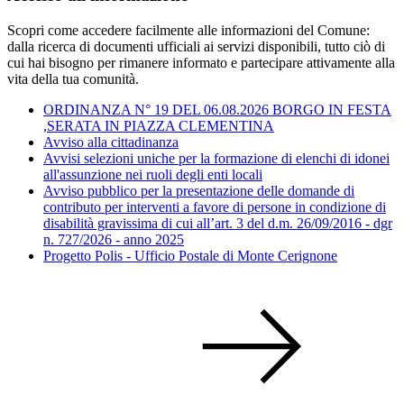
Scopri come accedere facilmente alle informazioni del Comune:
dalla ricerca di documenti ufficiali ai servizi disponibili, tutto ciò di
cui hai bisogno per rimanere informato e partecipare attivamente alla
vita della tua comunità.
ORDINANZA N° 19 DEL 06.08.2026 BORGO IN FESTA
,SERATA IN PIAZZA CLEMENTINA
Avviso alla cittadinanza
Avvisi selezioni uniche per la formazione di elenchi di idonei
all'assunzione nei ruoli degli enti locali
Avviso pubblico per la presentazione delle domande di
contributo per interventi a favore di persone in condizione di
disabilità gravissima di cui all’art. 3 del d.m. 26/09/2016 - dgr
n. 727/2026 - anno 2025
Progetto Polis - Ufficio Postale di Monte Cerignone