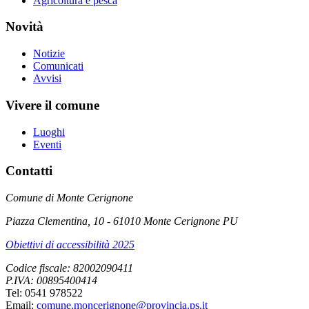
Agricoltura e pesca
Novità
Notizie
Comunicati
Avvisi
Vivere il comune
Luoghi
Eventi
Contatti
Comune di Monte Cerignone
Piazza Clementina, 10 - 61010 Monte Cerignone PU
Obiettivi di accessibilità 2025
Codice fiscale: 82002090411
P.IVA: 00895400414
Tel: 0541 978522
Email:
comune.moncerignone@provincia.ps.it